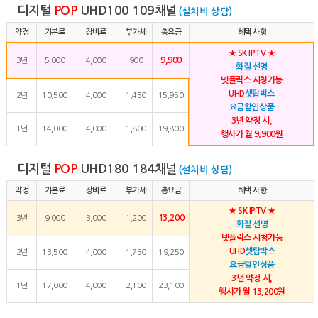
디지털
POP
UHD100 109채널
(설치비 상담)
약정
기본료
장비료
부가세
총요금
혜택 사항
★ SK IPTV ★
9,900
3년
5,000
4,000
900
화질 선명
넷플릭스 시청가능
UHD
셋탑박스
2년
10,500
4,000
1,450
15,950
요금할인상품
3년 약정 시,
1년
14,000
4,000
1,800
19,800
행사가 월 9,900원
디지털
POP
UHD180 184채널
(설치비 상담)
약정
기본료
장비료
부가세
총요금
혜택 사항
★ SK IPTV ★
13,200
3년
9,000
3,000
1,200
화질 선명
넷플릭스 시청가능
UHD
셋탑박스
2년
13,500
4,000
1,750
19,250
요금할인상품
3년 약정 시,
1년
17,000
4,000
2,100
23,100
행사가 월 13,200원