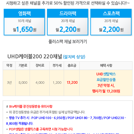
UHD케이블200 220채널
(설치비 상담)
약정
기본료
장비료
부가세
총요금
혜택 사항
UHD
셋탑박스
요금할인상품
13,200
3년
8,000
4,000
1,200
3년 약정 시,
행사가 월 13,200원
#
Btv케이블 광진성동방송 유의사항
* 위 광진성동방송 요금은 부가세 포함된 실제 납부금액입니다.
*
방송 TV 추가 시 : POP UHD100 - 6,050원 / POP UHD180 - 7,700원 / POP UHD230 -
8,800원 적용됩니다.
*
POP셋탑은 넷플릭스를 구독하면 시청 가능합니다.