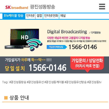
Btv케이블 방송
인터넷
결합
인터넷전화
채널
Tag :
#광진성동방송
#광진성동유선
#광진성동케이블
#광진성동유선방송
#광진성동tv
■
상품 안내