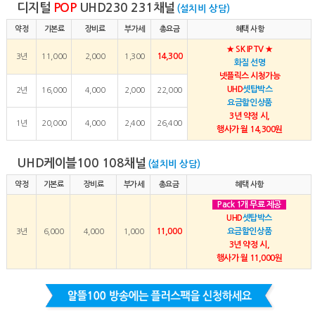
디지털
POP
UHD230 231채널
(설치비 상담)
약정
기본료
장비료
부가세
총요금
혜택 사항
★ SK IPTV ★
14,300
3년
11,000
2,000
1,300
화질 선명
넷플릭스 시청가능
UHD
셋탑박스
2년
16,000
4,000
2,000
22,000
요금할인상품
3년 약정 시,
1년
20,000
4,000
2,400
26,400
행사가 월 14,300원
UHD케이블100 108채널
(설치비 상담)
약정
기본료
장비료
부가세
총요금
혜택 사항
Pack 1개 무료 제공
UHD
셋탑박스
11,000
요금할인상품
3년
6,000
4,000
1,000
3년 약정 시,
행사가 월 11,000원